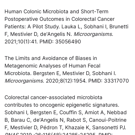
Human Colonic Microbiota and Short-Term
Postoperative Outcomes in Colorectal Cancer
Patients: A Pilot Study. Lauka L, Sobhani I, Brunetti
F, Mestivier D, de'Angelis N.
Microorganisms
.
2021;10(1):41. PMID: 35056490
The Limits and Avoidance of Biases in
Metagenomic Analyses of Human Fecal
Microbiota. Bergsten E, Mestivier D, Sobhani I.
Microorganisms
. 2020;8(12):1954. PMID: 33317070
Colorectal cancer-associated microbiota
contributes to oncogenic epigenetic signatures.
Sobhani I, Bergsten E, Couffin S, Amiot A, Nebbad
B, Barau C, de'Angelis N, Rabot S, Canoui-Poitrine
F, Mestivier D, Pédron T, Khazaie K, Sansonetti PJ.
PNAS
2019 ;26;116(48):24285-24295. PMID: