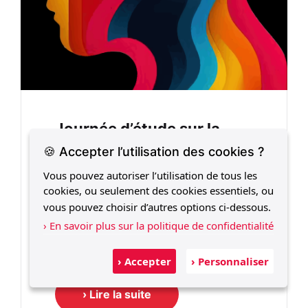
Journée d’étude sur la
vulnérabilité [10 Juin
🍪 Accepter l’utilisation des cookies ?
2024]
Vous pouvez autoriser l’utilisation de tous les
cookies, ou seulement des cookies essentiels, ou
Save the Date : Journée d’Études sur la
vous pouvez choisir d’autres options ci-dessous.
Vulnérabilité 10 juin 2024 Musée
› En savoir plus sur la politique de confidentialité
national de l'histoire de l'immigration
293, avenue Daumesnil - 75012 Paris
› Accepter
› Personnaliser
› Lire la suite