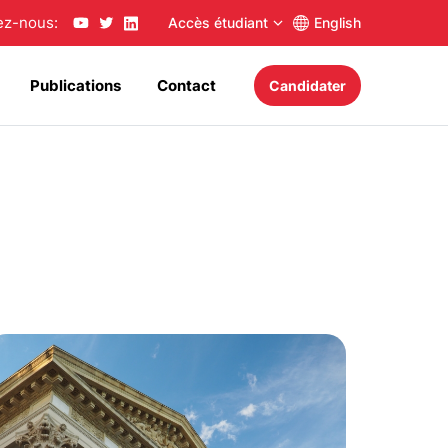
ez-nous:
Accès étudiant
English
Publications
Contact
Candidater