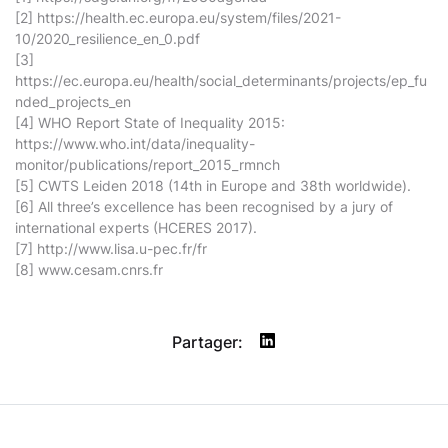
[2]
https://health.ec.europa.eu/system/files/2021-
10/2020_resilience_en_0.pdf
[3]
https://ec.europa.eu/health/social_determinants/projects/ep_fu
nded_projects_en
[4] WHO Report State of Inequality 2015:
https://www.who.int/data/inequality-
monitor/publications/report_2015_rmnch
[5] CWTS Leiden 2018 (14th in Europe and 38th worldwide).
[6] All three’s excellence has been recognised by a jury of
international experts (HCERES 2017).
[7]
http://www.lisa.u-pec.fr/fr
[8]
www.cesam.cnrs.fr
Partager: