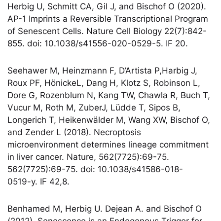
Herbig U, Schmitt CA, Gil J, and Bischof O (2020).
AP-1 Imprints a Reversible Transcriptional Program
of Senescent Cells. Nature Cell Biology 22(7):842-
855. doi: 10.1038/s41556-020-0529-5. IF 20.
Seehawer M, Heinzmann F, D’Artista P,Harbig J,
Roux PF, HönickeL, Dang H, Klotz S, Robinson L,
Dore G, Rozenblum N, Kang TW, Chawla R, Buch T,
Vucur M, Roth M, ZuberJ, Lüdde T, Sipos B,
Longerich T, Heikenwälder M, Wang XW, Bischof O,
and Zender L (2018). Necroptosis
microenvironment determines lineage commitment
in liver cancer. Nature, 562(7725):69-75.
562(7725):69-75. doi: 10.1038/s41586-018-
0519-y. IF 42,8.
Benhamed M, Herbig U. Dejean A. and Bischof O
(2012). Senescence is an Endogenous Trigger for