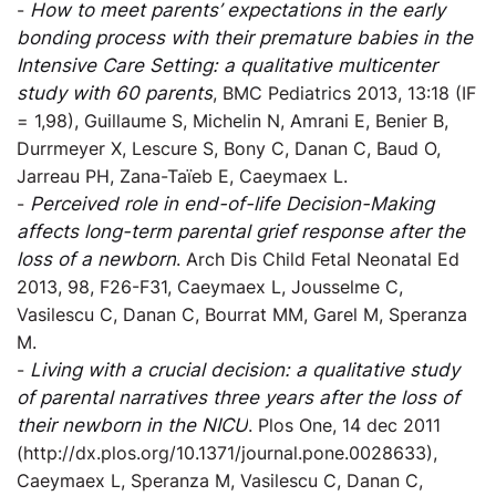
-
How to meet parents’ expectations in the early
bonding process with their premature babies in the
Intensive Care Setting: a qualitative multicenter
study with 60 parents
, BMC Pediatrics 2013, 13:18 (IF
= 1,98), Guillaume S, Michelin N, Amrani E, Benier B,
Durrmeyer X, Lescure S, Bony C, Danan C, Baud O,
Jarreau PH, Zana-Taïeb E, Caeymaex L.
-
Perceived role in end-of-life Decision-Making
affects long-term parental grief response after the
loss of a newborn
. Arch Dis Child Fetal Neonatal Ed
2013, 98, F26-F31, Caeymaex L, Jousselme C,
Vasilescu C, Danan C, Bourrat MM, Garel M, Speranza
M.
-
Living with a crucial decision: a qualitative study
of parental narratives three years after the loss of
their newborn in the NICU
. Plos One, 14 dec 2011
(http://dx.plos.org/10.1371/journal.pone.0028633),
Caeymaex L, Speranza M, Vasilescu C, Danan C,