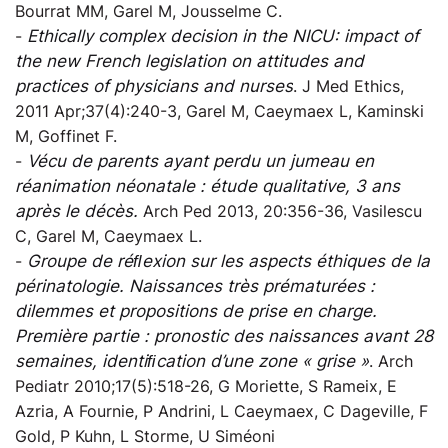
Bourrat MM, Garel M, Jousselme C.
-
Ethically complex decision in the NICU: impact of
the new French legislation on attitudes and
practices of physicians and nurses
. J Med Ethics,
2011 Apr;37(4):240-3, Garel M, Caeymaex L, Kaminski
M, Goffinet F.
-
Vécu de parents ayant perdu un jumeau en
réanimation néonatale : étude qualitative, 3 ans
après le décès.
Arch Ped 2013, 20:356-36, Vasilescu
C, Garel M, Caeymaex L.
-
Groupe de réﬂexion sur les aspects éthiques de la
périnatologie. Naissances très prématurées :
dilemmes et propositions de prise en charge.
Première partie : pronostic des naissances avant 28
semaines, identiﬁcation d’une zone « grise »
. Arch
Pediatr 2010;17(5):518-26, G Moriette, S Rameix, E
Azria, A Fournie, P Andrini, L Caeymaex, C Dageville, F
Gold, P Kuhn, L Storme, U Siméoni